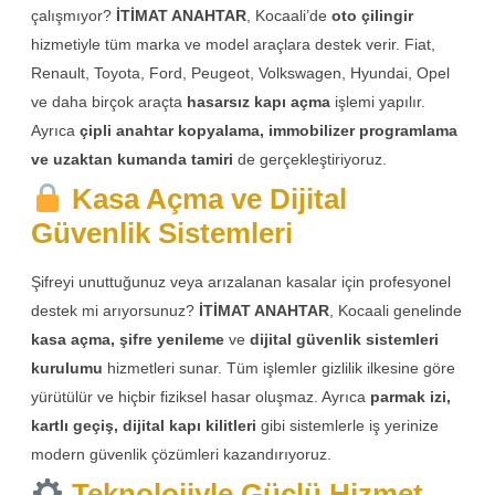
çalışmıyor?
İTİMAT ANAHTAR
, Kocaali’de
oto çilingir
hizmetiyle tüm marka ve model araçlara destek verir. Fiat,
Renault, Toyota, Ford, Peugeot, Volkswagen, Hyundai, Opel
ve daha birçok araçta
hasarsız kapı açma
işlemi yapılır.
Ayrıca
çipli anahtar kopyalama, immobilizer programlama
ve uzaktan kumanda tamiri
de gerçekleştiriyoruz.
Kasa Açma ve Dijital
Güvenlik Sistemleri
Şifreyi unuttuğunuz veya arızalanan kasalar için profesyonel
destek mi arıyorsunuz?
İTİMAT ANAHTAR
, Kocaali genelinde
kasa açma, şifre yenileme
ve
dijital güvenlik sistemleri
kurulumu
hizmetleri sunar. Tüm işlemler gizlilik ilkesine göre
yürütülür ve hiçbir fiziksel hasar oluşmaz. Ayrıca
parmak izi,
kartlı geçiş, dijital kapı kilitleri
gibi sistemlerle iş yerinize
modern güvenlik çözümleri kazandırıyoruz.
Teknolojiyle Güçlü Hizmet