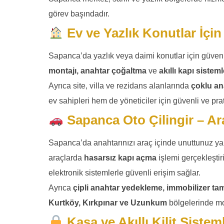
görev başındadır.
Ev ve Yazlık Konutlar İçin 
Sapanca’da yazlık veya daimi konutlar için güvenl
montajı, anahtar çoğaltma
ve
akıllı kapı siste
Ayrıca site, villa ve rezidans alanlarında
çoklu an
ev sahipleri hem de yöneticiler için güvenli ve prat
Sapanca Oto Çilingir – Ar
Sapanca’da anahtarınızı araç içinde unuttunuz y
araçlarda
hasarsız kapı açma
işlemi gerçekleşti
elektronik sistemlerle güvenli erişim sağlar.
Ayrıca
çipli anahtar yedekleme, immobilizer ta
Kurtköy, Kırkpınar ve Uzunkum
bölgelerinde mobi
Kasa ve Akıllı Kilit Sisteml