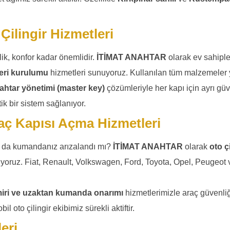
Çilingir Hizmetleri
ik, konfor kadar önemlidir.
İTİMAT ANAHTAR
olarak ev sahipl
mleri kurulumu
hizmetleri sunuyoruz. Kullanılan tüm malzemeler 
ahtar yönetimi (master key)
çözümleriyle her kapı için ayrı g
ik bir sistem sağlanıyor.
aç Kapısı Açma Hizmetleri
a da kumandanız arızalandı mı?
İTİMAT ANAHTAR
olarak
oto çi
riyoruz. Fiat, Renault, Volkswagen, Ford, Toyota, Opel, Peugeot
miri ve uzaktan kumanda onarımı
hizmetlerimizle araç güvenliğ
l oto çilingir ekibimiz sürekli aktiftir.
eri