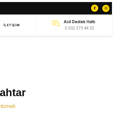
Acil Destek Hattı
İLETIŞIM
0 532 273 44 52
ahtar
Hizmeti