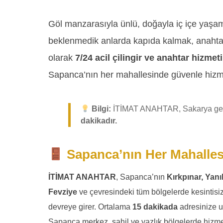
Göl manzarasıyla ünlü, doğayla iç içe yaş
beklenmedik anlarda kapıda kalmak, anahtar 
olarak
7/24 acil çilingir ve anahtar hizmeti
Sapanca’nın her mahallesinde güvenle hizm
Bilgi:
İTİMAT ANAHTAR, Sakarya geneli
dakikadır.
Sapanca’nın Her Mahallesi
İTİMAT ANAHTAR
, Sapanca’nın
Kırkpınar, Yan
Fevziye
ve çevresindeki tüm bölgelerde kesintisi
devreye girer. Ortalama
15 dakikada
adresinize u
Sapanca merkez, sahil ve yazlık bölgelerde hizmet 