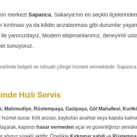
amın merkezi
Sapanca
, Sakarya’nın en seçkin ilçelerinde
kırılması ya da kilidin arızalanması gibi durumlar yaşan
ile yanınızdayız. Modern ekipmanlarımız, deneyimli ustal
et sunuyoruz.
nde belgeli ve ruhsatlı çilingir hizmeti vermektedir. Sapanc
nde Hızlı Servis
ık, Mahmudiye, Rüstempaşa, Gazipaşa, Göl Mahallesi, Kurtk
z hizmet sunar. Kilit arızası, kaybolan anahtar veya kapıda kal
laşarak, kapınızı
hasar vermeden
açar ve güvenliğinizi yeniden
ağımız sürekli aktiftir. Özellikle
Kırkpınar sahili
ve
Rüstempaş