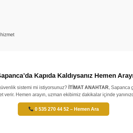
 hizmet
apanca’da Kapıda Kaldıysanız Hemen Arayı
i güvenlik sistemi mi istiyorsunuz?
İTİMAT ANAHTAR
, Sapanca g
t verir. Hemen arayın, uzman ekibimiz dakikalar içinde yanınız
0 535 270 44 52 – Hemen Ara