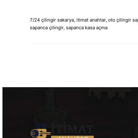
7/24 çilingir sakarya
, 
itimat anahtar
, 
oto çilingir s
sapanca çilingir
, 
sapanca kasa açma