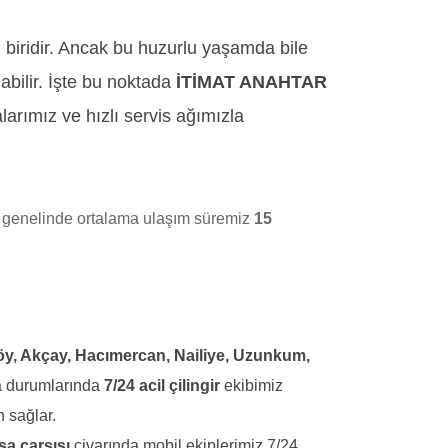
n biridir. Ancak bu huzurlu yaşamda bile
abilir. İşte bu noktada
İTİMAT ANAHTAR
arımız ve hızlı servis ağımızla
a genelinde ortalama ulaşım süremiz
15
öy, Akçay, Hacımercan, Nailiye, Uzunkum,
ma durumlarında
7/24 acil çilingir
ekibimiz
 sağlar.
a çarşısı
civarında mobil ekiplerimiz 7/24