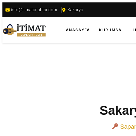
info@itimatanahtar.com
Sakarya
ANASAYFA
KURUMSAL
H
Sakar
Sapanc