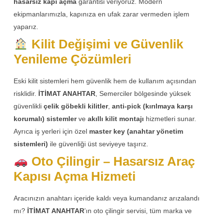
hasarsız kapı açma
garantisi veriyoruz. Modern
ekipmanlarımızla, kapınıza en ufak zarar vermeden işlem
yaparız.
Kilit Değişimi ve Güvenlik
Yenileme Çözümleri
Eski kilit sistemleri hem güvenlik hem de kullanım açısından
risklidir.
İTİMAT ANAHTAR
, Semerciler bölgesinde yüksek
güvenlikli
çelik göbekli kilitler
,
anti-pick (kırılmaya karşı
korumalı) sistemler
ve
akıllı kilit montajı
hizmetleri sunar.
Ayrıca iş yerleri için özel
master key (anahtar yönetim
sistemleri)
ile güvenliği üst seviyeye taşırız.
Oto Çilingir – Hasarsız Araç
Kapısı Açma Hizmeti
Aracınızın anahtarı içeride kaldı veya kumandanız arızalandı
mı?
İTİMAT ANAHTAR
’ın oto çilingir servisi, tüm marka ve