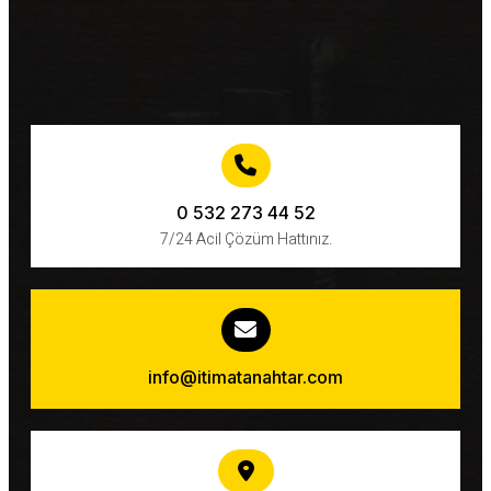
0 532 273 44 52
7/24 Acil Çözüm Hattınız.
info@itimatanahtar.com