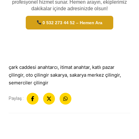
profesyonel hizmet sunar. Hemen arayın, ekiplerimiz
dakikalar içinde adresinizde olsun!
0 532 273 44 52 – Hemen Ara
çark caddesi anahtarcı
, 
itimat anahtar
, 
katlı pazar
çilingir
, 
oto çilingir sakarya
, 
sakarya merkez çilingir
, 
semerciler çilingir
Paylaş :