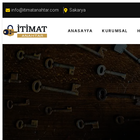
info@itimatanahtar.com
Sakarya
ANASAYFA
KURUMSAL
H