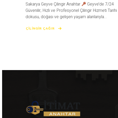
Sakarya Geyve Çilingir Anahtar
Geyve’de 7/24
Güvenilir, Hızlı ve Profesyonel Çilingir Hizmeti Tarihi
dokusu, doğası ve gelişen yaşam alanlarıyla…
ÇİLİNGİR ÇAĞIR
ABOUT
GEYVE
ÇILINGIR
ANAHTAR